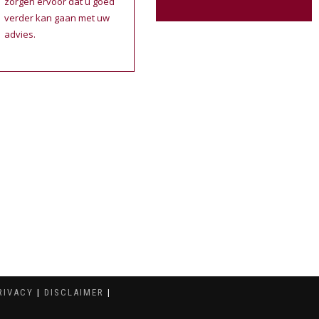
zorgen ervoor dat u goed
verder kan gaan met uw
advies.
RIVACY
|
DISCLAIMER
|