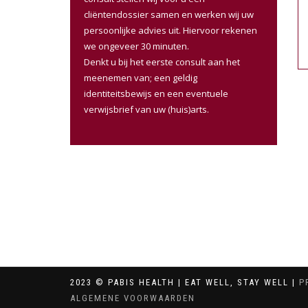
cliëntendossier samen en werken wij uw
persoonlijke advies uit. Hiervoor rekenen
we ongeveer 30 minuten.
Denkt u bij het eerste consult aan het
meenemen van; een geldig
identiteitsbewijs en een eventuele
verwijsbrief van uw (huis)arts.
2023 © PABIS HEALTH | EAT WELL, STAY WELL |
P
ALGEMENE VOORWAARDEN