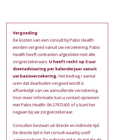
Vergoeding
De kosten van een consult bij Pabis Health
worden vergoed vanuit uw verzekering. Pabis
Health heeft contracten afgesloten met alle
zorgverzekeraars.
U heeft recht op 3 uur
dieetadvisering per kalenderjaar vanuit
uw basisverzekering.
Het bedrag / aantal
uren dat daarbuiten vergoed wordt is
afhankelijk van uw aanvullende verzekering.
Voor meer informatie kun u contact opnemen
met Pabis Health: 06-27972435 of u kunt het
nagaan bij uw zorgverzekeraar.
Consulten bestaan uit directe en indirecte tijd.
De directe tijd is het consult waarbij uzelf
aanwezig bent. De indirecte tijd is de tijd die de