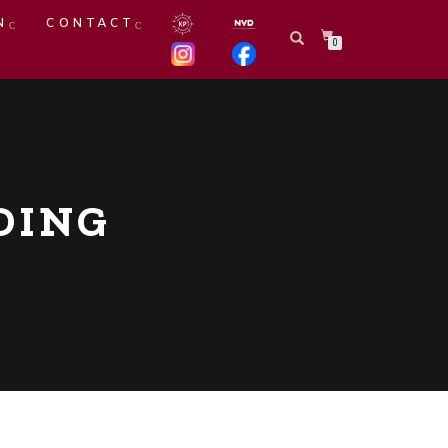
N
CONTACT
0
DING