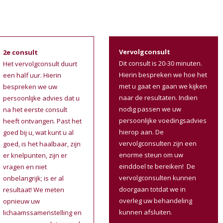
Vervolgconsult
2e consult
Dit consult is 20-30 minuten.
Het vervolgconsult duurt
Hierin bespreken we hoe het
een half uur. Hierin
met u gaat en gaan we kijken
bespreken we uw
naar de resultaten. Indien
persoonlijke advies dat u
nodig passen we uw
na het eerste consult
persoonlijke voedingsadvies
heeft ontvangen. Past het
hierop aan. De
goed bij u, wat kunt u al
vervolgconsulten zijn een
goed, is het haalbaar, zijn
enorme steun om uw
er knelpunten, zijn er
einddoel te bereiken! De
vragen en niet
vervolgconsulten kunnen
onbelangrijk; is er al
doorgaan totdat we in
resultaat! We meten
overleg uw behandeling
opnieuw uw
kunnen afsluiten.
lichaamssamenstelling en