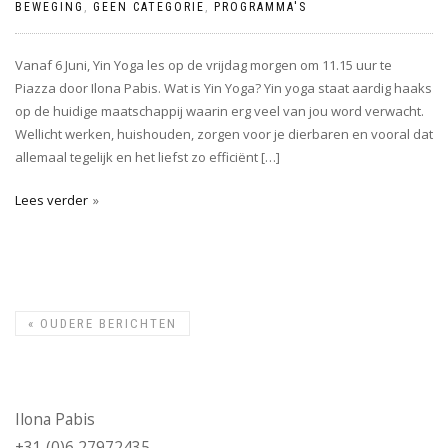
BEWEGING
,
GEEN CATEGORIE
,
PROGRAMMA'S
Vanaf 6 Juni, Yin Yoga les op de vrijdag morgen om 11.15 uur te
Piazza door Ilona Pabis. Wat is Yin Yoga? Yin yoga staat aardig haaks
op de huidige maatschappij waarin erg veel van jou word verwacht.
Wellicht werken, huishouden, zorgen voor je dierbaren en vooral dat
allemaal tegelijk en het liefst zo efficiënt […]
Lees verder
«
OUDERE BERICHTEN
Ilona Pabis
+31 (0)6 27972435