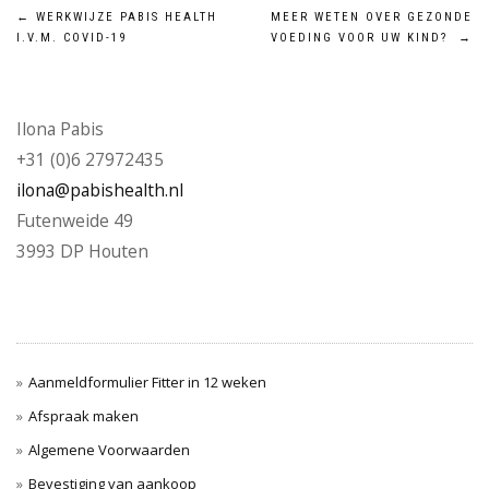
Bericht
←
WERKWIJZE PABIS HEALTH
MEER WETEN OVER GEZONDE
I.V.M. COVID-19
VOEDING VOOR UW KIND?
→
navigatie
Ilona Pabis
+31 (0)6 27972435
ilona@pabishealth.nl
Futenweide 49
3993 DP Houten
Aanmeldformulier Fitter in 12 weken
Afspraak maken
Algemene Voorwaarden
Bevestiging van aankoop