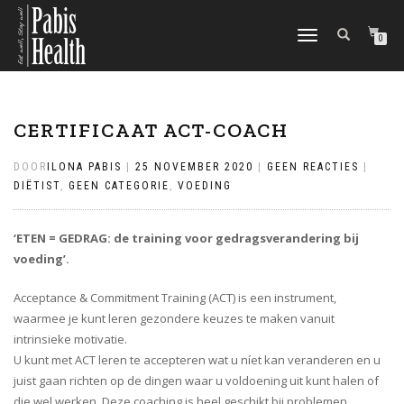
SCHAKEL
0
TUSSEN
MENU
CERTIFICAAT ACT-COACH
DOOR
ILONA PABIS
|
25 NOVEMBER 2020
|
GEEN REACTIES
|
DIËTIST
,
GEEN CATEGORIE
,
VOEDING
‘ETEN = GEDRAG: de training voor gedragsverandering bij
voeding’.
Acceptance & Commitment Training (ACT) is een instrument,
waarmee je kunt leren gezondere keuzes te maken vanuit
intrinsieke motivatie.
U kunt met ACT leren te accepteren wat u níet kan veranderen en u
juist gaan richten op de dingen waar u voldoening uit kunt halen of
die wel werken. Deze coaching is heel geschikt bij problemen