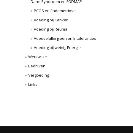
Darm Syndroom en FODMAP
PCOS en Endometriose
Voeding bij Kanker
Voeding bij Reuma
Voedselallergieën en Intoleranties
Voeding bij weinig Energie
Werkwijze
Bedrijven
Vergoeding
Links